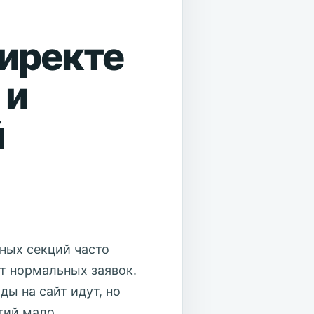
иректе
 и
й
ных секций часто
ёт нормальных заявок.
ды на сайт идут, но
тий мало.