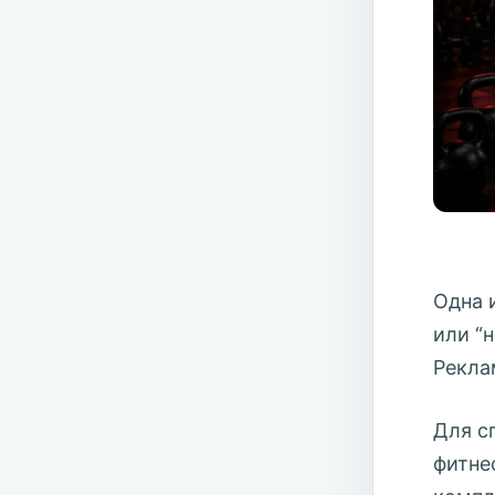
Одна 
или “
Рекла
Для с
фитне