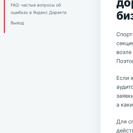
до
FAQ: частые вопросы об
би
ошибках в Яндекс Директе
Вывод
Спорт
секци
возле
Поэто
Если 
аудит
заявк
а каки
Для с
дейст