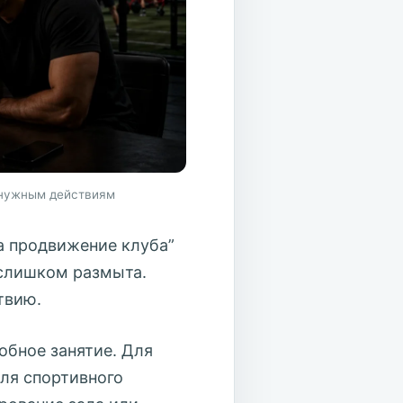
к нужным действиям
а продвижение клуба”
 слишком размыта.
твию.
обное занятие. Для
Для спортивного