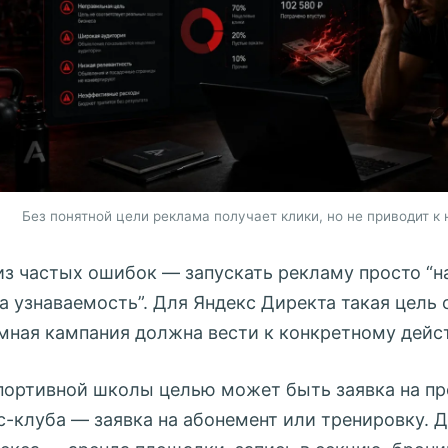
Без понятной цели реклама получает клики, но не приводит 
из частых ошибок — запускать рекламу просто “н
на узнаваемость”. Для Яндекс Директа такая цель
мная кампания должна вести к конкретному дейс
портивной школы целью может быть заявка на пр
с-клуба — заявка на абонемент или тренировку. 