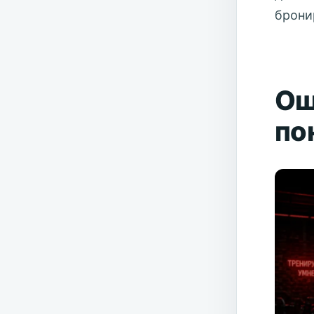
брони
Ош
по