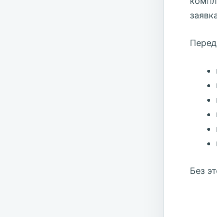
компл
заявк
Перед
Без э