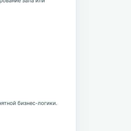
рование зала или
нятной бизнес-логики.