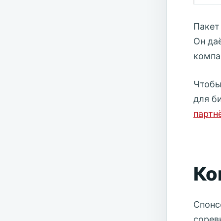
Пакет
Он да
компа
Чтобы
для б
партн
Ко
Спонс
сорев