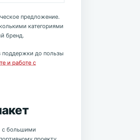
рческое предложение.
сколькими категориями
й бренд.
в поддержки до пользы
те и работе с
пакет
и с большими
портивному проекту,