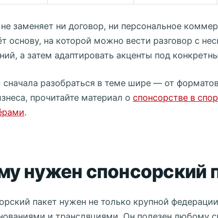
 не заменяет ни договор, ни персональное комме
ёт основу, на которой можно вести разговор с не
ний, а затем адаптировать акценты под конкретны
 сначала разобраться в теме шире — от формато
изнеса, прочитайте материал о
спонсорстве в спор
ёрами
.
му нужен спонсорский 
орский пакет нужен не только крупной федераци
нованиями и трансляциями. Он полезен любому с