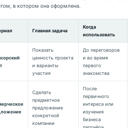
том, в котором она оформлена.
Когда
ериал
Главная задача
использовать
Показать
До переговоров
нсорский
ценность проекта
и во время
т
и варианты
первого
участия
знакомства
После
Сделать
первичного
предметное
мерческое
интереса или
предложение
дложение
изучения
конкретной
бизнеса
компании
партнёра