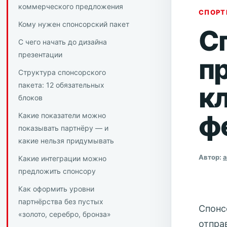
коммерческого предложения
СПОРТ
Кому нужен спонсорский пакет
С
С чего начать до дизайна
презентации
п
Структура спонсорского
пакета: 12 обязательных
к
блоков
ф
Какие показатели можно
показывать партнёру — и
какие нельзя придумывать
Автор:
Какие интеграции можно
предложить спонсору
Как оформить уровни
партнёрства без пустых
Спонс
«золото, серебро, бронза»
отпра