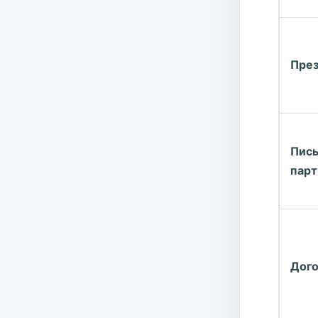
През
Пис
парт
Дог