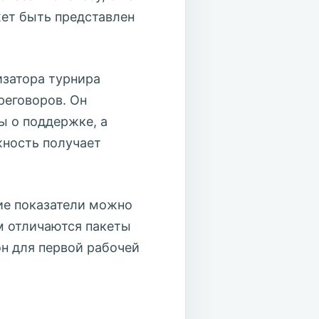
жет быть представлен
изатора турнира
реговоров. Он
ы о поддержке, а
жность получает
кие показатели можно
м отличаются пакеты
он для первой рабочей