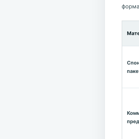
форма
Мат
Спо
паке
Ком
пре